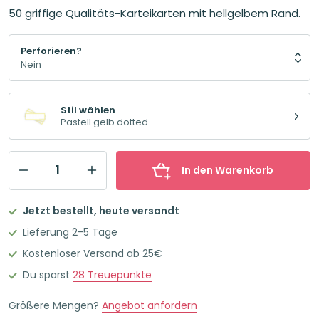
50 griffige Qualitäts-Karteikarten mit hellgelbem Rand.
Perforieren?
Stil wählen
Pastell gelb dotted
In den Warenkorb
Leitner
Flashcards
Jetzt bestellt, heute versandt
Karteikarten
Lieferung 2-5 Tage
Vokabeln
Kostenloser Versand ab 25€
Pastell
Du sparst
28
Treuepunkte
Gelb
Dotted
Größere Mengen?
Angebot anfordern
Menge