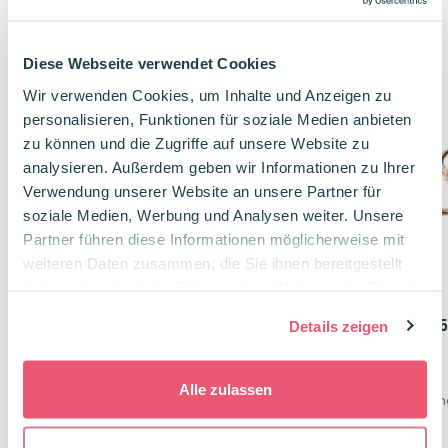
Mehr entdecken
Diese Webseite verwendet Cookies
Wir verwenden Cookies, um Inhalte und Anzeigen zu
personalisieren, Funktionen für soziale Medien anbieten
zu können und die Zugriffe auf unsere Website zu
analysieren. Außerdem geben wir Informationen zu Ihrer
Verwendung unserer Website an unsere Partner für
soziale Medien, Werbung und Analysen weiter. Unsere
Partner führen diese Informationen möglicherweise mit
weiteren Daten zusammen, die Sie ihnen bereitgestellt
haben oder die sie im Rahmen Ihrer Nutzung der Dienste
gesammelt haben.
Karteikarten-Ringe 5er Pack
Karteikarten-Ringe 
Details zeigen
Schwarz
Roségold
5 Ringe aus Metall
5 Ringe aus Metall
Alle zulassen
Jeder Karteikarten-Ring fasst 100 Flashcards
2,50
€
2,50
€