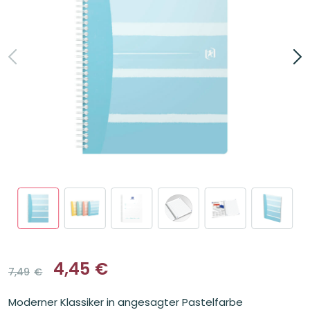
4,45
€
7,49
€
Ursprünglicher
Aktueller
Preis
Preis
Moderner Klassiker in angesagter Pastelfarbe
war:
ist: