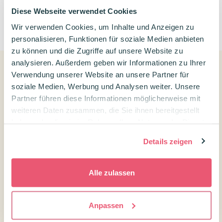
Diese Webseite verwendet Cookies
0
Wir verwenden Cookies, um Inhalte und Anzeigen zu
personalisieren, Funktionen für soziale Medien anbieten
zu können und die Zugriffe auf unsere Website zu
analysieren. Außerdem geben wir Informationen zu Ihrer
Verwendung unserer Website an unsere Partner für
Kundenservice
soziale Medien, Werbung und Analysen weiter. Unsere
Partner führen diese Informationen möglicherweise mit
Kontakt Confetti Campus
weiteren Daten zusammen, die Sie ihnen bereitgestellt
Kundenservice
haben oder die sie im Rahmen Ihrer Nutzung der Dienste
gesammelt haben.
Versandtarife und Lieferzeiten
Details zeigen
Widerrufsrecht
Alle zulassen
Über uns
Treuepunkte
Anpassen
Newsletter