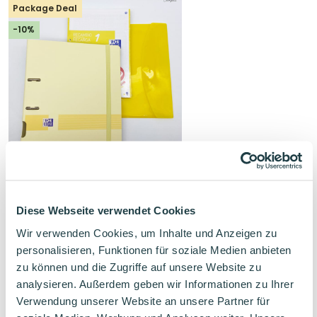
Package Deal
-10%
Gefüllter Ringordner Gelb
Hochwertiger & Schön
Diese Webseite verwendet Cookies
Selber zusammenstellen
Wir verwenden Cookies, um Inhalte und Anzeigen zu
Ursprünglicher
Aktueller
personalisieren, Funktionen für soziale Medien anbieten
24,06
€
26,72
€
Preis
Preis
zu können und die Zugriffe auf unsere Website zu
war:
ist:
26,72€
24,06€.
analysieren. Außerdem geben wir Informationen zu Ihrer
Verwendung unserer Website an unsere Partner für