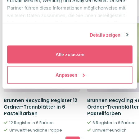
soziale Medien, Werbung und Analysen weiter. Unsere
Verwandte Produkte
Partner führen diese Informationen möglicherweise mit
weiteren Daten zusammen, die Sie ihnen bereitgestellt
haben oder die sie im Rahmen Ihrer Nutzung der Dienste
gesammelt haben.
Details zeigen
Alle zulassen
Anpassen
Brunnen Recycling Register 12
Brunnen Recycling Re
Ordner-Trennblätter in 6
Ordner-Trennblätter 
Pastellfarben
Pastellfarben
12 Register in 6 Farben
6 Register in 6 Farben
Umweltfreundliche Pappe
Umwelfreundlich