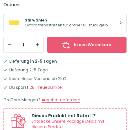
Ordners.
Stil wählen
Oxford trennstreifen für ordner 60 stück gelb
In den Warenkorb
Oxford
Trennstreifen
Lieferung in 2-5 Tagen
für
Lieferung 2-5 Tage
Ordner
Kostenloser Versand ab 25€
60
Du sparst
28
Treuepunkte
Stück
Gelb
Größere Mengen?
Angebot anfordern
Menge
Dieses Produkt mit Rabatt?
Entdecke unsere Package Deals mit
diesem Produkt