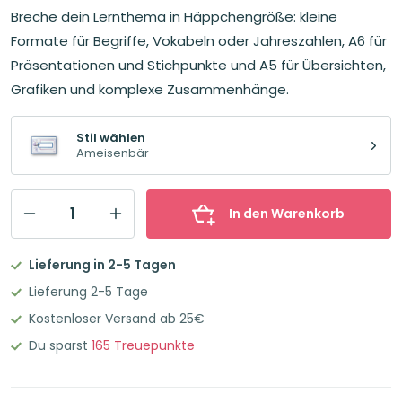
Preis
Preis
Breche dein Lernthema in Häppchengröße: kleine
war:
ist:
18,35€
16,54€.
Formate für Begriffe, Vokabeln oder Jahreszahlen, A6 für
Präsentationen und Stichpunkte und A5 für Übersichten,
Grafiken und komplexe Zusammenhänge.
Stil wählen
Ameisenbär
In den Warenkorb
Leitner
Flashcards
Lieferung in 2-5 Tagen
Alle
Lieferung 2-5 Tage
Karteikartenformate
Kostenloser Versand ab 25€
im
Du sparst
165
Treuepunkte
Set
Ameisenbär
Menge