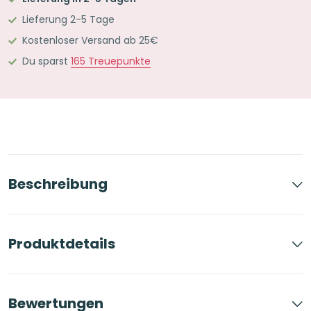
Alle
Lieferung 2-5 Tage
Karteikartenformate
Kostenloser Versand ab 25€
im
Du sparst
165
Treuepunkte
Set
Ameisenbär
Menge
Beschreibung
Produktdetails
Bewertungen