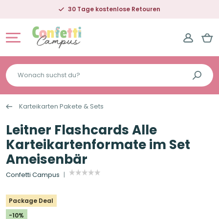
30 Tage kostenlose Retouren
Wonach
suchst
du?
Karteikarten Pakete & Sets
Leitner Flashcards Alle
Karteikartenformate im Set
Ameisenbär
Confetti Campus
Package Deal
-10%