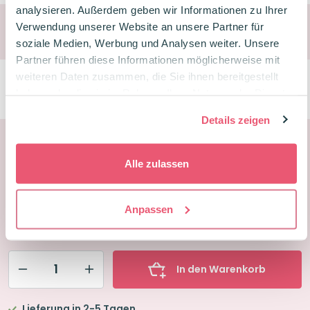
analysieren. Außerdem geben wir Informationen zu Ihrer
Verwendung unserer Website an unsere Partner für
Wähle deine Aufbewahrung
soziale Medien, Werbung und Analysen weiter. Unsere
Partner führen diese Informationen möglicherweise mit
weiteren Daten zusammen, die Sie ihnen bereitgestellt
Mappe mit Klarsichtfolien wählen
haben oder die sie im Rahmen Ihrer Nutzung der Dienste
gesammelt haben.
Details zeigen
Zwischensumme
€18,35
Alle zulassen
Rabatt
-
€1,81
-10%
Anpassen
Gesamtsumme
€16,54
In den Warenkorb
Leitner
Flashcards
Lieferung in 2-5 Tagen