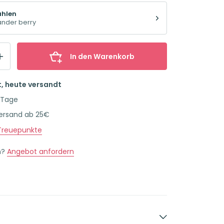
ählen
änder berry
In den Warenkorb
t, heute versandt
 Tage
Versand ab 25€
reuepunkte
n?
Angebot anfordern