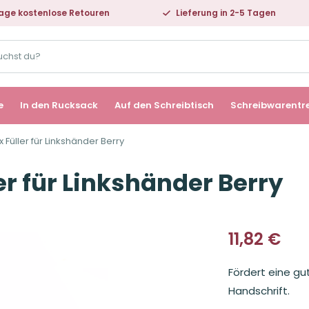
age kostenlose Retouren
Lieferung in 2-5 Tagen
e
In den Rucksack
Auf den Schreibtisch
Schreibwarentr
ix Füller für Linkshänder Berry
ler für Linkshänder Berry
11,82
€
Fördert eine gu
Handschrift.