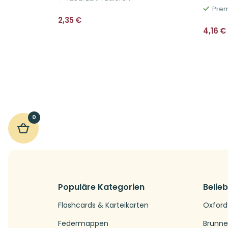
Prem
2,35
€
4,16
€
0
Populäre Kategorien
Belie
Flashcards & Karteikarten
Oxford
Federmappen
Brunn