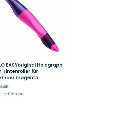
LO EASYoriginal Holograph
n Tintenroller für
händer magenta
lstift
usive Patrone