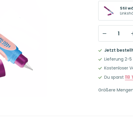
Stil w
Linksh
PELIKAN
Griffix
Jetzt bestell
Füller
Lieferung 2-5
für
Kostenloser 
Linkshänder
Du sparst
118
T
Berry
Menge
Größere Menge