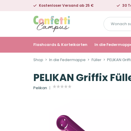
Kostenloser Versand ab 25 €
30 T
Wonach
suchst
du?
Flashcards & Karteikarten
In die Federmapp
Shop
In die Federmappe
Füller
PELIKAN Griff
PELIKAN Griffix Fül
Pelikan