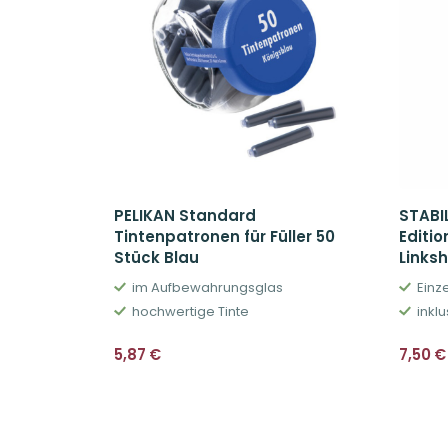
PELIKAN Standard
STABI
Tintenpatronen für Füller 50
Editio
Stück Blau
Links
im Aufbewahrungsglas
Einze
hochwertige Tinte
inkl
5,87
€
7,50
€