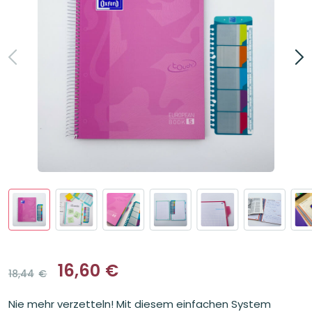
16,60
€
18,44
€
Ursprünglicher
Aktueller
Preis
Preis
Nie mehr verzetteln! Mit diesem einfachen System
war:
ist: