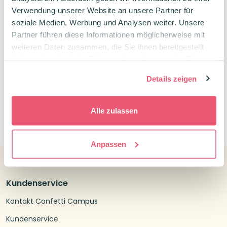
Metallgefasste Spitze
Hohe Farbbrillanz
Verwendung unserer Website an unsere Partner für
Nr. 1 Fineliner
Robuste Spitze
soziale Medien, Werbung und Analysen weiter. Unsere
Partner führen diese Informationen möglicherweise mit
0,95
€
0,99
€
weiteren Daten zusammen, die Sie ihnen bereitgestellt
haben oder die sie im Rahmen Ihrer Nutzung der Dienste
gesammelt haben.
Details zeigen
Alle zulassen
0
Anpassen
Kundenservice
Kontakt Confetti Campus
Kundenservice