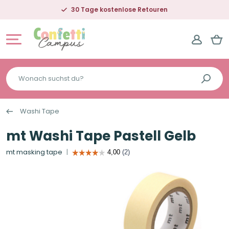
30 Tage kostenlose Retouren
Wonach
suchst
du?
Washi Tape
mt Washi Tape Pastell Gelb
mt masking tape