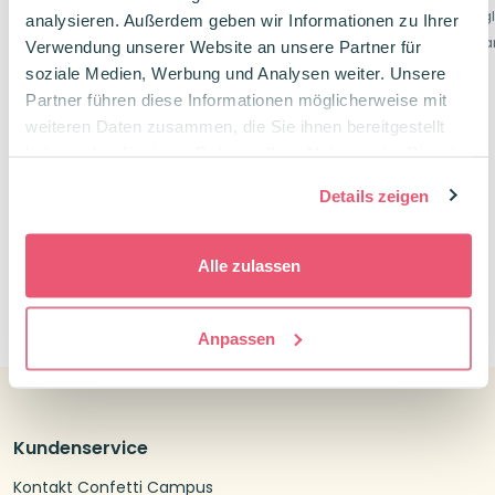
Pfirsich-Eistee
analysieren. Außerdem geben wir Informationen zu Ihrer
50 Stk.
In 8 trendigen Pastellf
Verwendung unserer Website an unsere Partner für
Mit Vorder- und Rückseite
soziale Medien, Werbung und Analysen weiter. Unsere
1,95
€
Partner führen diese Informationen möglicherweise mit
5,95
€
weiteren Daten zusammen, die Sie ihnen bereitgestellt
haben oder die sie im Rahmen Ihrer Nutzung der Dienste
Perforieren?
gesammelt haben.
Details zeigen
Alle zulassen
0
Anpassen
Kundenservice
Kontakt Confetti Campus