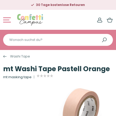
30 Tage kostenlose Retouren
Wonach
suchst
du?
Washi Tape
mt Washi Tape Pastell Orange
mt masking tape