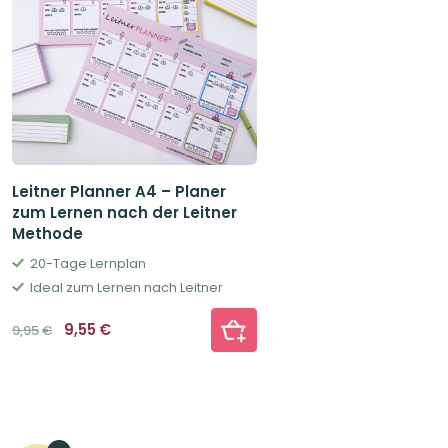
Leitner Planner A4 – Planer
zum Lernen nach der Leitner
Methode
20-Tage Lernplan
Ideal zum Lernen nach Leitner
Ursprünglicher
Aktueller
9,55
€
9,95
€
Preis
Preis
war:
ist:
9,95€
9,55€.