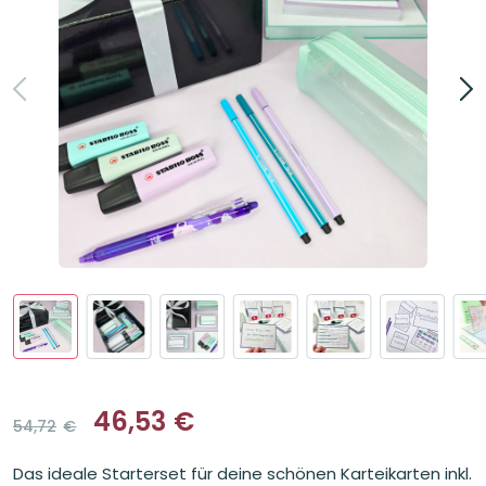
46,53
€
54,72
€
Ursprünglicher
Aktueller
Preis
Preis
Das ideale Starterset für deine schönen Karteikarten inkl.
war:
ist: