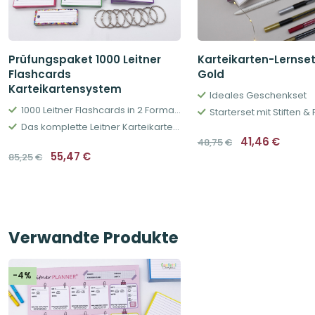
Prüfungspaket 1000 Leitner
Karteikarten-Lernset
Flashcards
Gold
Karteikartensystem
Ideales Geschenkset
1000 Leitner Flashcards in 2 Formaten
Starterset mit Stiften &
Das komplette Leitner Karteikartensystem
Ursprünglich
Aktuel
41,46
€
48,75
€
Preis
Preis
Ursprünglicher
Aktueller
55,47
€
85,25
€
war:
ist:
Preis
Preis
48,75€
41,46€
war:
ist:
85,25€
55,47€.
Verwandte Produkte
-4%