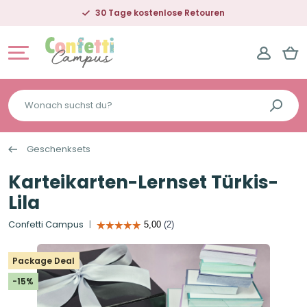
30 Tage kostenlose Retouren
Wonach
suchst
du?
Geschenksets
Karteikarten-Lernset Türkis-
Lila
Confetti Campus
Package Deal
-15%