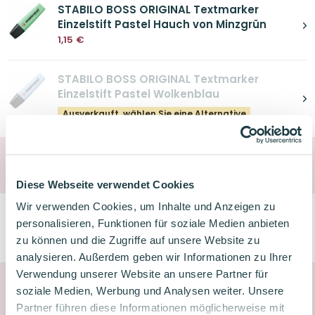
STABILO BOSS ORIGINAL Textmarker
Einzelstift Pastel Hauch von Minzgrün
1,15
€
STABILO BOSS ORIGINAL Textmarker
Einzelstift Pastel Wolkenblau
Ausverkauft, wählen Sie eine Alternative
Zum Abheften
Diese Webseite verwendet Cookies
Wir verwenden Cookies, um Inhalte und Anzeigen zu
Oxford Mappe mit Klarsichthüllen A5
personalisieren, Funktionen für soziale Medien anbieten
Pastell Grün
zu können und die Zugriffe auf unsere Website zu
6,49
€
analysieren. Außerdem geben wir Informationen zu Ihrer
Verwendung unserer Website an unsere Partner für
soziale Medien, Werbung und Analysen weiter. Unsere
Mach's zum Geschenk
Partner führen diese Informationen möglicherweise mit