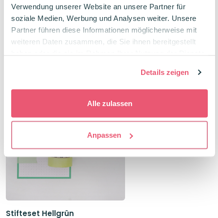
Verwendung unserer Website an unsere Partner für
Ursprünglicher
Aktueller
6,93
€
2,45
€
7,95
€
Preis
Preis
soziale Medien, Werbung und Analysen weiter. Unsere
war:
ist:
7,95€
6,93€.
Partner führen diese Informationen möglicherweise mit
weiteren Daten zusammen, die Sie ihnen bereitgestellt
haben oder die sie im Rahmen Ihrer Nutzung der Dienste
Verwandte Produkte
gesammelt haben.
Details zeigen
Package Deal
Alle zulassen
-10%
Anpassen
Stifteset Hellgrün