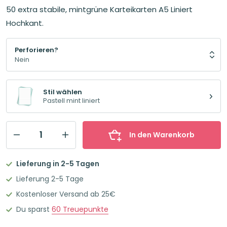
50 extra stabile, mintgrüne Karteikarten A5 Liniert
Hochkant.
Perforieren?
Stil wählen
Pastell mint liniert
In den Warenkorb
Leitner
Flashcards
Lieferung in 2-5 Tagen
Karteikarten
Lieferung 2-5 Tage
A5
Kostenloser Versand ab 25€
Pastell
Du sparst
60
Treuepunkte
Mint
Liniert