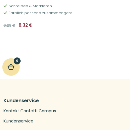
Schreiben & Markieren
Farblich passend zusammengestellt
Ursprünglicher
Aktueller
8,32
€
9,23
€
Preis
Preis
war:
ist:
9,23€
8,32€.
0
Kundenservice
Kontakt Confetti Campus
Kundenservice