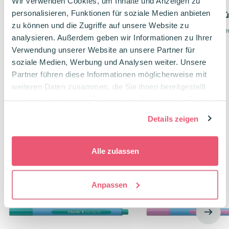
Wir verwenden Cookies, um Inhalte und Anzeigen zu
Leitner Flashcards
Oxford Mappe mit
personalisieren, Funktionen für soziale Medien anbieten
Aufbewahrungsbox
Klarsichthüllen A5 Tü
zu können und die Zugriffe auf unsere Website zu
Karteikasten A5
ideal für A5 Karteikart
analysieren. Außerdem geben wir Informationen zu Ihrer
Wasserabweisend
Hält ein Leben lang
Verwendung unserer Website an unsere Partner für
Ideal für unterwegs
soziale Medien, Werbung und Analysen weiter. Unsere
6,49
€
Partner führen diese Informationen möglicherweise mit
3,95
€
weiteren Daten zusammen, die Sie ihnen bereitgestellt
haben oder die sie im Rahmen Ihrer Nutzung der Dienste
gesammelt haben.
Details zeigen
Verwandte Produkte
Alle zulassen
CO2 Neutral
Anpassen