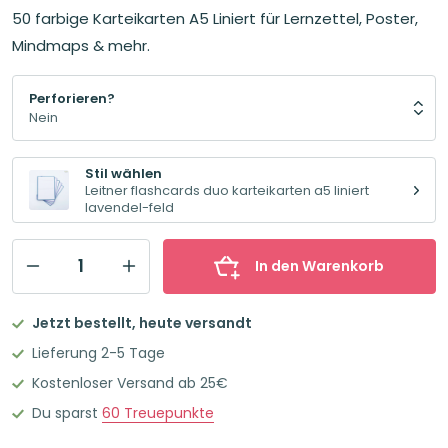
50 farbige Karteikarten A5 Liniert für Lernzettel, Poster,
Mindmaps & mehr.
Perforieren?
Stil wählen
Leitner flashcards duo karteikarten a5 liniert
lavendel-feld
In den Warenkorb
Leitner
Flashcards
Jetzt bestellt, heute versandt
DUO
Lieferung 2-5 Tage
Karteikarten
Kostenloser Versand ab 25€
A5
Du sparst
60
Treuepunkte
Liniert
Lavendel-