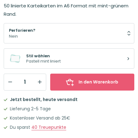
50 linierte Karteikarten im A6 Format mit mint-grünem
Rand.
Perforieren?
Stil wählen
Pastell mint liniert
In den Warenkorb
Leitner
Flashcards
Jetzt bestellt, heute versandt
Karteikarten
Lieferung 2-5 Tage
A6
Kostenloser Versand ab 25€
Pastell
Du sparst
40
Treuepunkte
Mint
Liniert