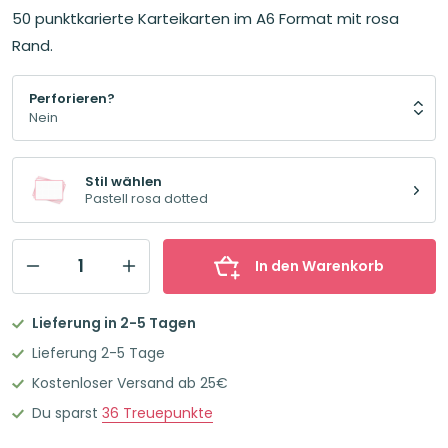
Preis
Preis
50 punktkarierte Karteikarten im A6 Format mit rosa
war:
ist:
3,95€
3,63€.
Rand.
Perforieren?
Stil wählen
Pastell rosa dotted
In den Warenkorb
Leitner
Flashcards
Lieferung in 2-5 Tagen
Karteikarten
Lieferung 2-5 Tage
A6
Kostenloser Versand ab 25€
Pastell
Du sparst
36
Treuepunkte
Rosa
Dotted