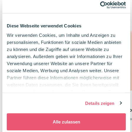
Mehr entdecken
Diese Webseite verwendet Cookies
Package Deal
Wir verwenden Cookies, um Inhalte und Anzeigen zu
-20%
personalisieren, Funktionen für soziale Medien anbieten
zu können und die Zugriffe auf unsere Website zu
analysieren. Außerdem geben wir Informationen zu Ihrer
Verwendung unserer Website an unsere Partner für
soziale Medien, Werbung und Analysen weiter. Unsere
Partner führen diese Informationen möglicherweise mit
weiteren Daten zusammen, die Sie ihnen bereitgestellt
haben oder die sie im Rahmen Ihrer Nutzung der Dienste
gesammelt haben.
Details zeigen
300 Leitner Flashcards
Oxford Mappe mit
Karteikarten Set mit 6
Klarsichthüllen A5 R
Päckchen A6 Pastell
ideal für A5 Karteikart
Alle zulassen
6 Päckchen A6 Pastellkarten
Hält ein Leben lang