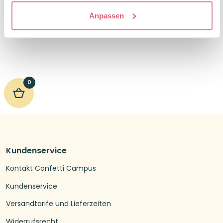
extra stabil
6,49
€
Anpassen
Ursprünglicher
Aktueller
18,96
€
23,70
€
Preis
Preis
war:
ist:
23,70€
18,96€.
0
Kundenservice
Kontakt Confetti Campus
Kundenservice
Versandtarife und Lieferzeiten
Widerrufsrecht