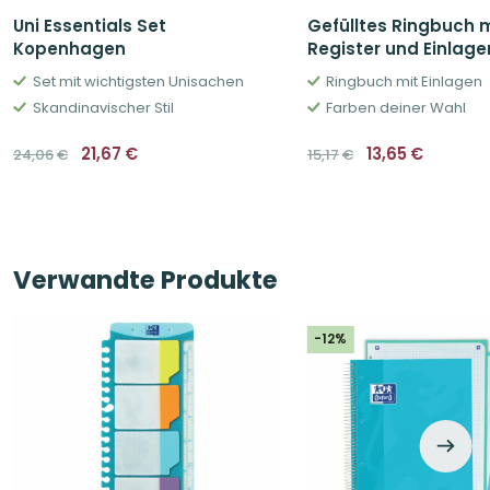
Uni Essentials Set
Gefülltes Ringbuch 
Kopenhagen
Register und Einlage
Set mit wichtigsten Unisachen
Ringbuch mit Einlagen
Skandinavischer Stil
Farben deiner Wahl
Ursprünglicher
Aktueller
Ursprüngliche
Aktuell
21,67
€
13,65
€
24,06
€
15,17
€
Preis
Preis
Preis
Preis
war:
ist:
war:
ist:
24,06€
21,67€.
15,17€
13,65€.
Verwandte Produkte
-12%