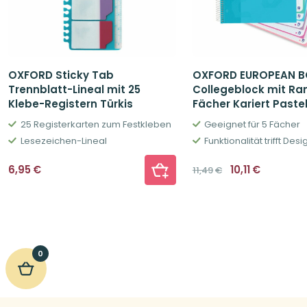
OXFORD Sticky Tab
OXFORD EUROPEAN B
Trennblatt-Lineal mit 25
Collegeblock mit Ran
Klebe-Registern Türkis
Fächer Kariert Pastel
25 Registerkarten zum Festkleben
Geeignet für 5 Fächer
Lesezeichen-Lineal
Funktionalität trifft Desi
Ursprüngliche
Aktuelle
6,95
€
10,11
€
11,49
€
Preis
Preis
war:
ist:
11,49€
10,11€.
0