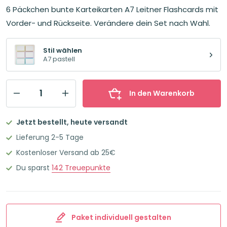
Preis
Preis
6 Päckchen bunte Karteikarten A7 Leitner Flashcards mit
war:
ist:
17,70€
14,16€.
Vorder- und Rückseite. Verändere dein Set nach Wahl.
Stil wählen
A7 pastell
In den Warenkorb
300
Leitner
Jetzt bestellt, heute versandt
Flashcards
Lieferung 2-5 Tage
Karteikarten
Kostenloser Versand ab 25€
Set
Du sparst
142
Treuepunkte
mit
6
Päckchen
A7
Paket individuell gestalten
Pastell