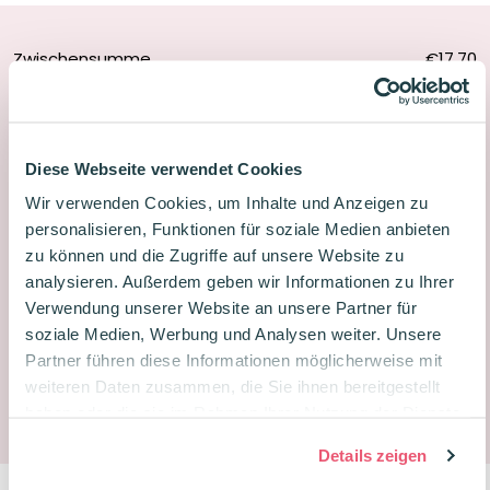
Zwischensumme
€17,70
Rabatt
-
€3,54
-20%
Gesamtsumme
€14,16
Diese Webseite verwendet Cookies
Wir verwenden Cookies, um Inhalte und Anzeigen zu
personalisieren, Funktionen für soziale Medien anbieten
In den Warenkorb
zu können und die Zugriffe auf unsere Website zu
300
analysieren. Außerdem geben wir Informationen zu Ihrer
Leitner
Jetzt bestellt, heute versandt
Verwendung unserer Website an unsere Partner für
Flashcards
soziale Medien, Werbung und Analysen weiter. Unsere
Lieferung 2-5 Tage
Karteikarten
Partner führen diese Informationen möglicherweise mit
Kostenloser Versand ab 25€
Set
weiteren Daten zusammen, die Sie ihnen bereitgestellt
Du sparst
142
Treuepunkte
mit
haben oder die sie im Rahmen Ihrer Nutzung der Dienste
6
gesammelt haben.
Details zeigen
Päckchen