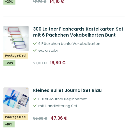
14,16
€
17,70
€
-20%
Preis
Preis
war:
ist:
17,70€
14,16€.
300 Leitner Flashcards Karteikarten Set
mit 6 Päckchen Vokabelkarten Bunt
6 Päckchen bunte Vokabelkarten
extra stabil
Package Deal
Ursprünglicher
Aktueller
16,80
€
21,00
€
-20%
Preis
Preis
war:
ist:
21,00€
16,80€.
Kleines Bullet Journal Set Blau
Bullet Journal Beginnerset
mit Handlettering Set
Ursprünglicher
Aktueller
Package Deal
47,36
€
52,60
€
Preis
Preis
war:
ist:
-10%