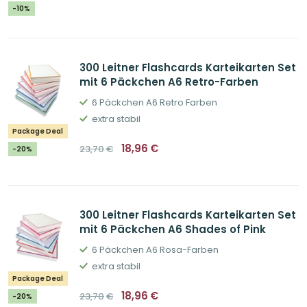
war:
ist:
-10%
25,70€
23,18€.
300 Leitner Flashcards Karteikarten Set
mit 6 Päckchen A6 Retro-Farben
6 Päckchen A6 Retro Farben
extra stabil
Package Deal
Ursprünglicher
Aktueller
18,96
€
23,70
€
-20%
Preis
Preis
war:
ist:
23,70€
18,96€.
300 Leitner Flashcards Karteikarten Set
mit 6 Päckchen A6 Shades of Pink
6 Päckchen A6 Rosa-Farben
extra stabil
Package Deal
Ursprünglicher
Aktueller
18,96
€
23,70
€
-20%
Preis
Preis