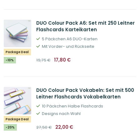
52,60€
47,36€.
DUO Colour Pack A6: Set mit 250 Leitner
Flashcards Karteikarten
5 Päckchen A6 DUO-Karten
Mit Vorder- und Rückseite
Package Deal
Ursprünglicher
Aktueller
17,80
€
19,75
€
-10%
Preis
Preis
war:
ist:
19,75€
17,80€.
DUO Colour Pack Vokabeln: Set mit 500
Leitner Flashcards Vokabelkarten
10 Päckchen Halbe Flashcards
Designs nach Wahl
Package Deal
Ursprünglicher
Aktueller
22,00
€
27,50
€
-20%
Preis
Preis
war:
ist:
27,50€
22,00€.