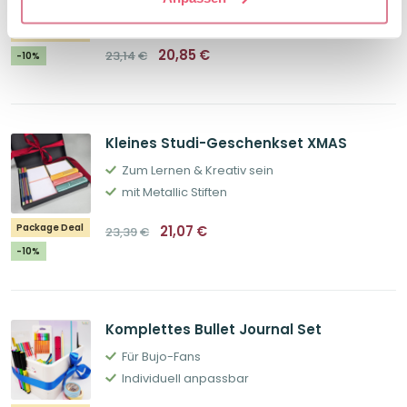
Pink-Lovers Set
Package Deal
Ursprünglicher
Aktueller
20,85
€
23,14
€
-10%
Preis
Preis
war:
ist:
23,14€
20,85€.
Kleines Studi-Geschenkset XMAS
Zum Lernen & Kreativ sein
mit Metallic Stiften
Ursprünglicher
Aktueller
Package Deal
21,07
€
23,39
€
Preis
Preis
war:
ist:
-10%
23,39€
21,07€.
Komplettes Bullet Journal Set
Für Bujo-Fans
Individuell anpassbar