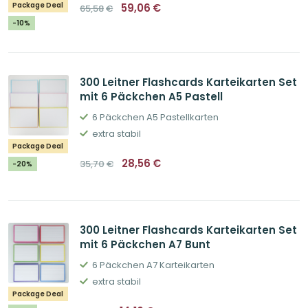
Ursprünglicher
Aktueller
Package Deal
59,06
€
65,58
€
Preis
Preis
war:
ist:
-10%
65,58€
59,06€.
300 Leitner Flashcards Karteikarten Set
mit 6 Päckchen A5 Pastell
6 Päckchen A5 Pastellkarten
extra stabil
Package Deal
Ursprünglicher
Aktueller
28,56
€
35,70
€
-20%
Preis
Preis
war:
ist:
35,70€
28,56€.
300 Leitner Flashcards Karteikarten Set
mit 6 Päckchen A7 Bunt
6 Päckchen A7 Karteikarten
extra stabil
Package Deal
Ursprünglicher
Aktueller