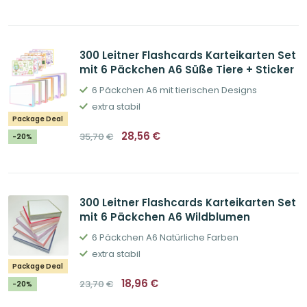
war:
ist:
23,70€
18,96€.
300 Leitner Flashcards Karteikarten Set
mit 6 Päckchen A6 Süße Tiere + Sticker
6 Päckchen A6 mit tierischen Designs
extra stabil
Package Deal
Ursprünglicher
Aktueller
28,56
€
35,70
€
-20%
Preis
Preis
war:
ist:
35,70€
28,56€.
300 Leitner Flashcards Karteikarten Set
mit 6 Päckchen A6 Wildblumen
6 Päckchen A6 Natürliche Farben
extra stabil
Package Deal
Ursprünglicher
Aktueller
18,96
€
23,70
€
-20%
Preis
Preis
war:
ist: