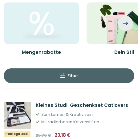
Mengenrabatte
Dein Stil
Filter
Kleines Studi-Geschenkset Catlovers
Zum Lernen & Kreativ sein
Mit radierbaren Katzenstiften
Ursprünglicher
Aktueller
Package Deal
23,18
€
25,70
€
Preis
Preis