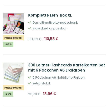
23,70€
18,96€.
Komplette Lern-Box XL
Das ultimative Lerngeschenk
Individuell anpassbar
Ursprünglicher
Aktueller
Package Deal
110,58
€
184,32
€
Preis
Preis
war:
ist:
-40%
184,32€
110,58€.
300 Leitner Flashcards Karteikarten Set
mit 6 Päckchen A6 Erdfarben
6 Päckchen A6 Natürliche Farben
extra stabil
Package Deal
Ursprünglicher
Aktueller
18,96
€
23,70
€
-20%
Preis
Preis
war:
ist:
23,70€
18,96€.