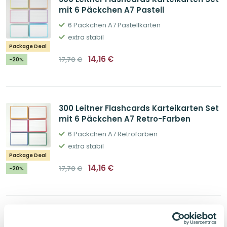
mit 6 Päckchen A7 Pastell
6 Päckchen A7 Pastellkarten
extra stabil
Package Deal
Ursprünglicher
Aktueller
14,16
€
17,70
€
-20%
Preis
Preis
war:
ist:
17,70€
14,16€.
300 Leitner Flashcards Karteikarten Set
mit 6 Päckchen A7 Retro-Farben
6 Päckchen A7 Retrofarben
extra stabil
Package Deal
Ursprünglicher
Aktueller
14,16
€
17,70
€
-20%
Preis
Preis
war:
ist:
17,70€
14,16€.
Kleines Bullet Journal Set Sand