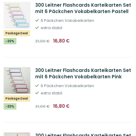
300 Leitner Flashcards Karteikarten Set
mit 6 Päckchen Vokabelkarten Pastell
6 Päckchen Vokabelkarten
extra stabil
Package Deal
Ursprünglicher
Aktueller
16,80
€
21,00
€
-20%
Preis
Preis
war:
ist:
21,00€
16,80€.
300 Leitner Flashcards Karteikarten Set
mit 6 Päckchen Vokabelkarten Pink
6 Päckchen Vokabelkarten
extra stabil
Package Deal
Ursprünglicher
Aktueller
16,80
€
21,00
€
-20%
Preis
Preis
war:
ist:
21,00€
16,80€.
300 Leitner Flashcards Karteikarten Set