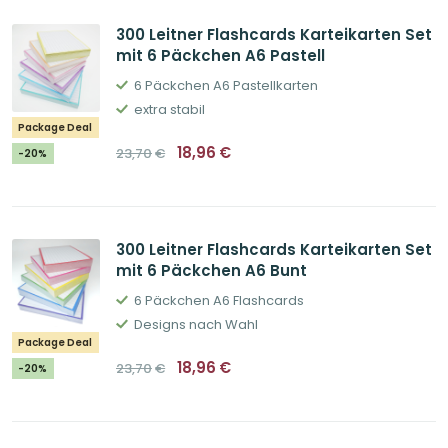
300 Leitner Flashcards Karteikarten Set
mit 6 Päckchen A6 Pastell
6 Päckchen A6 Pastellkarten
extra stabil
Package Deal
Ursprünglicher
Aktueller
18,96
€
23,70
€
-20%
Preis
Preis
war:
ist:
23,70€
18,96€.
300 Leitner Flashcards Karteikarten Set
mit 6 Päckchen A6 Bunt
6 Päckchen A6 Flashcards
Designs nach Wahl
Package Deal
Ursprünglicher
Aktueller
18,96
€
23,70
€
-20%
Preis
Preis
war:
ist:
23,70€
18,96€.