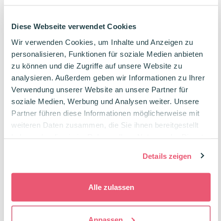
Bullet Journal Beginnerset
mit extra viel Washi Tape
Diese Webseite verwendet Cookies
Ursprünglicher
Aktueller
Package Deal
30,09
€
33,40
€
Preis
Preis
Wir verwenden Cookies, um Inhalte und Anzeigen zu
war:
ist:
-10%
personalisieren, Funktionen für soziale Medien anbieten
33,40€
30,09€.
zu können und die Zugriffe auf unsere Website zu
analysieren. Außerdem geben wir Informationen zu Ihrer
Verwendung unserer Website an unsere Partner für
Kleines Studi-Geschenkset Cool Energy
soziale Medien, Werbung und Analysen weiter. Unsere
Zum Lernen & Kreativ sein
Partner führen diese Informationen möglicherweise mit
mit radierbaren Stiften
weiteren Daten zusammen, die Sie ihnen bereitgestellt
Ursprünglicher
Aktueller
haben oder die sie im Rahmen Ihrer Nutzung der Dienste
Package Deal
24,99
€
27,74
€
Preis
Preis
gesammelt haben.
war:
ist:
-10%
Details zeigen
27,74€
24,99€.
Alle zulassen
Kleines Studi-Geschenkset Pretty in
Pink
Zum Lernen & Kreativ sein
Anpassen