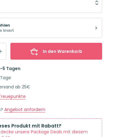
ählen
 liniert
In den Warenkorb
2-5 Tagen
 Tage
Versand ab 25€
reuepunkte
n?
Angebot anfordern
eses Produkt mit Rabatt?
tdecke unsere Package Deals mit diesem