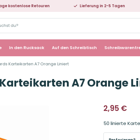
age kostenlose Retouren
Lieferung in 2-5 Tagen
e
In den Rucksack
Auf den Schreibtisch
Schreibwarentr
ards Karteikarten A7 Orange Liniert
 Karteikarten A7 Orange Li
2,95
€
50 linierte Kar