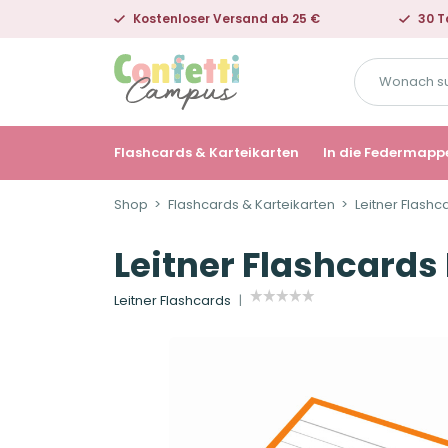
Kostenloser Versand ab 25 €
30 T
Wonach
suchst
du?
Flashcards & Karteikarten
In die Federmapp
Shop
Flashcards & Karteikarten
Leitner Flashc
Leitner Flashcards
Leitner Flashcards