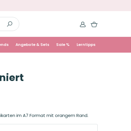
ends
Angebote & Sets
Sale %
Lerntipps
niert
teikarten im A7 Format mit orangem Rand.