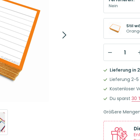
Perforieren?
Stil w
Orange
Leitner
Flashcards
Lieferung in 
Karteikarten
Lieferung 2-5
A7
Kostenloser 
Orange
Du sparst
30
T
Liniert
Menge
Größere Menge
Di
En