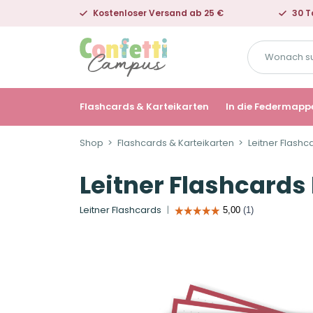
Kostenloser Versand ab 25 €
30 T
Wonach
suchst
du?
Flashcards & Karteikarten
In die Federmapp
Shop
Flashcards & Karteikarten
Leitner Flashc
Leitner Flashcards
Leitner Flashcards