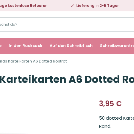
age kostenlose Retouren
Lieferung in 2-5 Tagen
e
In den Rucksack
Auf den Schreibtisch
Schreibwarentr
ards Karteikarten A6 Dotted Rostrot
 Karteikarten A6 Dotted R
3,95
€
50 dotted Kart
Rand.