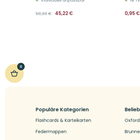
Individuell anpassbar
Nr 1 
Ursprünglicher
Aktueller
45,22
€
0,95
€
50,20
€
Preis
Preis
war:
ist:
50,20€
45,22€.
0
Populäre Kategorien
Belie
Flashcards & Karteikarten
Oxford
Federmappen
Brunn