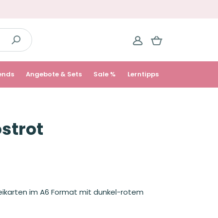
ends
Angebote & Sets
Sale %
Lerntipps
ostrot
eikarten im A6 Format mit dunkel-rotem