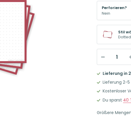
Perforieren?
Stil w
Dotted
Leitner
Flashcards
Lieferung in 
Karteikarten
Lieferung 2-5
A6
Kostenloser 
Dotted
Du sparst
40
Rostrot
Menge
Größere Menge