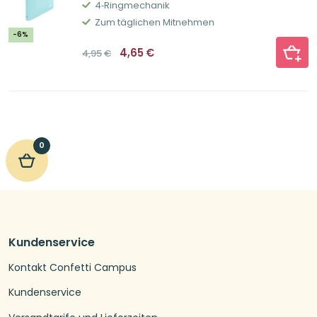
4‐Ringmechanik
Zum täglichen Mitnehmen
-6%
Ursprünglicher
Aktueller
4,65
€
4,95
€
Preis
Preis
war:
ist:
4,95€
4,65€.
0
Kundenservice
Kontakt Confetti Campus
Kundenservice