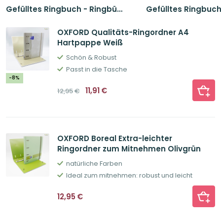
Gefülltes Ringbuch - Ringbücher Basic
Gefülltes Ringbuch 
OXFORD Qualitäts-Ringordner A4
Hartpappe Weiß
Schön & Robust
Passt in die Tasche
-8%
Ursprünglicher
Aktueller
11,91
€
12,95
€
Preis
Preis
war:
ist:
12,95€
11,91€.
OXFORD Boreal Extra-leichter
Ringordner zum Mitnehmen Olivgrün
natürliche Farben
Ideal zum mitnehmen: robust und leicht
12,95
€