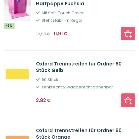
Hartpappe Fuchsia
Mit Soft-Touch Cover
Steht stabil im Regal
-8%
Ursprünglicher
Aktueller
11,91
€
12,95
€
Preis
Preis
war:
ist:
12,95€
11,91€.
Oxford Trennstreifen für Ordner 60
Stück Gelb
60 Stück
senkrecht & waagerecht abheftbar
2,82
€
Oxford Trennstreifen für Ordner 60
Stück Orange