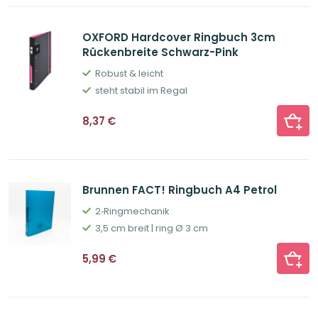
OXFORD Hardcover Ringbuch 3cm
Rückenbreite Schwarz-Pink
Robust & leicht
steht stabil im Regal
8,37
€
Brunnen FACT! Ringbuch A4 Petrol
2‐Ringmechanik
3,5 cm breit | ring Ø 3 cm
5,99
€