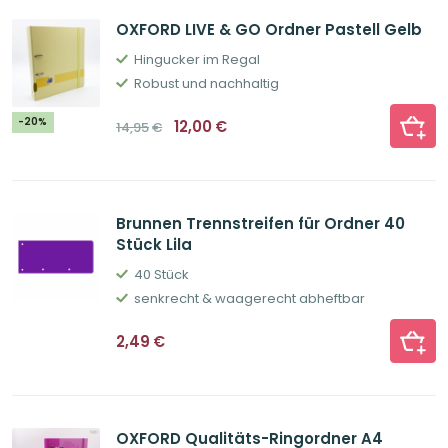
OXFORD LIVE & GO Ordner Pastell Gelb
Hingucker im Regal
Robust und nachhaltig
Ursprünglicher
Aktueller
-20%
12,00
€
14,95
€
Preis
Preis
war:
ist:
14,95€
12,00€.
Brunnen Trennstreifen für Ordner 40
Stück Lila
40 Stück
senkrecht & waagerecht abheftbar
2,49
€
OXFORD Qualitäts-Ringordner A4