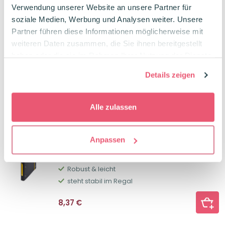
Verwendung unserer Website an unsere Partner für
soziale Medien, Werbung und Analysen weiter. Unsere
Partner führen diese Informationen möglicherweise mit
weiteren Daten zusammen, die Sie ihnen bereitgestellt
Brunnen FACT! Ringbuch A4 Gelb
haben oder die sie im Rahmen Ihrer Nutzung der Dienste
2‐Ringmechanik
gesammelt haben.
3,5 cm breit | ring Ø 3 cm
Details zeigen
5,99
€
Alle zulassen
Anpassen
OXFORD Hardcover Ringbuch 3cm
Rückenbreite Schwarz-Gelb
Robust & leicht
steht stabil im Regal
8,37
€